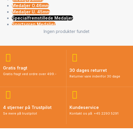
Medaljer O.46mm
Medaljer U. 45mm
Specialfremstillede Medaljer
Sportsgren Medaljer
Ingen produkter fundet
Gratis fragt
30 dages returret
Gratis fragt ved ordre over 499.-
Returner vare indenfor 30 dage
4 stjerner på Trustpilot
Kundeservice
Se mere på trustpilot
Kontakt os på: +45 2293 5291